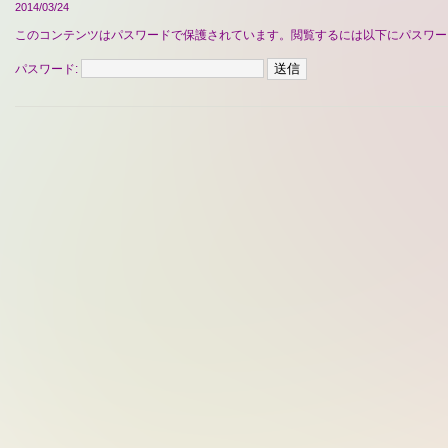
2014/03/24
このコンテンツはパスワードで保護されています。閲覧するには以下にパスワー
パスワード: